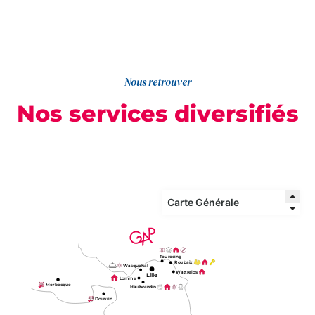
Nous retrouver
Nos services diversifiés
Tourcoing
Roubaix
Wasquehal
Wattrelos
Lille
Lomme
Morbecque
Haubourdin
Douvrin