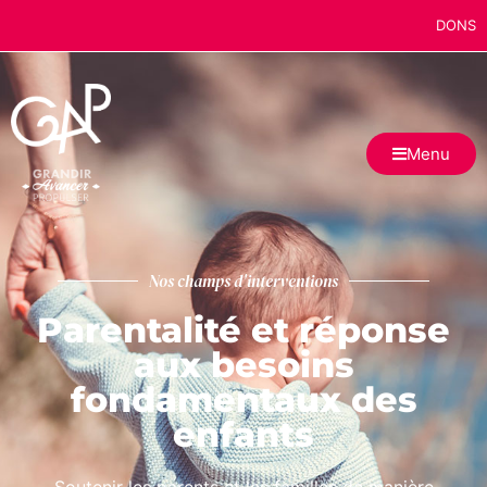
DONS
Menu
Nos champs d'interventions
Parentalité et réponse
aux besoins
fondamentaux des
enfants