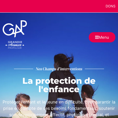
DONS
Menu
Nos Champs d'interventions
La protection de
l'enfance
Protéger l’enfant et le jeune en difficulté, c’est garantir la
prise en compte de ses besoins fondamentaux, soutenir
son développement affectif, physique et social, et