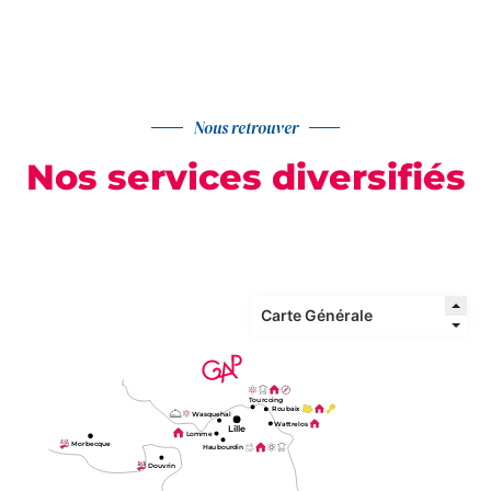
Nous retrouver
Nos services diversifiés
Tourcoing
Roubaix
Wasquehal
Wattrelos
Lille
Lomme
Morbecque
Haubourdin
Douvrin