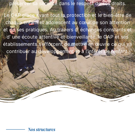
préserver sa sécurité dans le respect de ses droits.
Le GAP place avant tout la protection et le bien-être de
chaque enfant et adolescent au cœur de son attention
et de ses pratiques. Au travers d’ échanges constants et
d’ une écoute attentive et bienveillante, le GAP et ses
établissements s’efforcent de mettre en œuvre ce qui va
contribuer au développement et à l’intérêt de l’enfant.
Nos structures