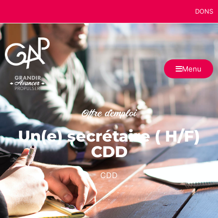
DONS
Menu
Offre d'emploi
Un(e) secrétaire ( H/F)
CDD
CDD