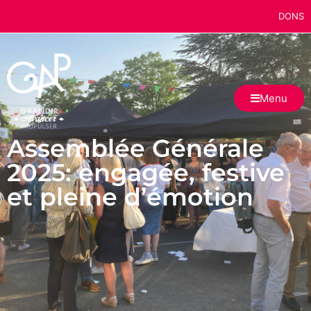
DONS
Menu
Assemblée Générale
2025: engagée, festive
et pleine d’émotion