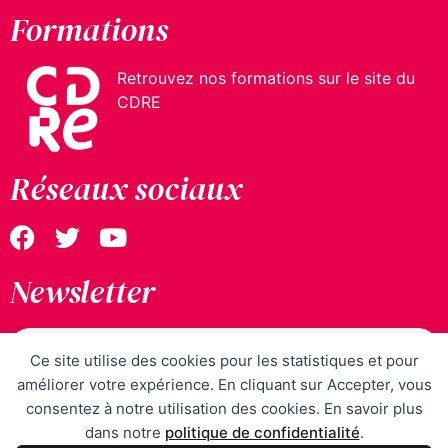
Formations
Retrouvez nos formations sur le site du
CDRE
Réseaux sociaux
Newsletter
Ce site utilise des cookies pour les statistiques et pour
améliorer votre expérience. En cliquant sur Accepter, vous
J’accepte la
politique de confidentialité
du Gap
consentez à notre utilisation des cookies. En savoir plus
dans notre
politique de confidentialité
.